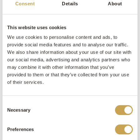
Consent
Details
About
This website uses cookies
We use cookies to personalise content and ads, to
provide social media features and to analyse our traffic.
We also share information about your use of our site with
our social media, advertising and analytics partners who
may combine it with other information that you’ve
provided to them or that they’ve collected from your use
of their services.
AVG
Ik ga akkoord met de Privacy Policy van NG Bouwen
(Vereist)
met Natuursteen
Consent
CAPTCHA
Necessary
Selection
Preferences