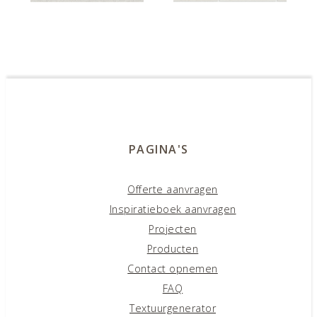
Siena SN16
Sabra SA24
PAGINA'S
Offerte aanvragen
Tavira TA16
Inspiratieboek aanvragen
Projecten
Producten
Contact opnemen
FAQ
Textuurgenerator