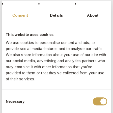
Deze sortering laat de kracht van Lapide Bricks zien;
Consent
Details
About
Een combinatie van strakke vormen en natuurlijke
structuren.
This website uses cookies
We use cookies to personalise content and ads, to
provide social media features and to analyse our traffic.
We also share information about your use of our site with
Inspiratieboek aanvragen
our social media, advertising and analytics partners who
Offerte opvragen
may combine it with other information that you’ve
provided to them or that they’ve collected from your use
of their services.
Consent
Necessary
Selection