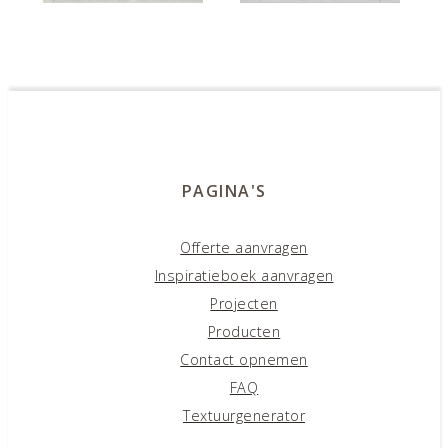
Karlovy Vary KV12
Privé: Kilkenny KL14-
20
PAGINA'S
Offerte aanvragen
Inspiratieboek aanvragen
Serres SR16
Projecten
Producten
Contact opnemen
FAQ
Textuurgenerator