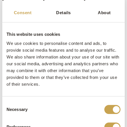
Uit de andere kant van de groeve waar de sortering
Constanta vandaan komt wordt de Villa Verde
Consent
Details
About
gewonnen. De Villa Verde is een roze/paarse
kalksteen met bijzondere gele nuances.
This website uses cookies
We use cookies to personalise content and ads, to
provide social media features and to analyse our traffic.
We also share information about your use of our site with
Inspiratieboek aanvragen
our social media, advertising and analytics partners who
Offerte opvragen
may combine it with other information that you’ve
provided to them or that they’ve collected from your use
of their services.
Consent
Necessary
Selection
Preferences