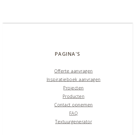
Privé: Riga
Batavia
PAGINA'S
Offerte aanvragen
Karlovy Vary
Inspiratieboek aanvragen
Projecten
Producten
Contact opnemen
FAQ
Textuurgenerator