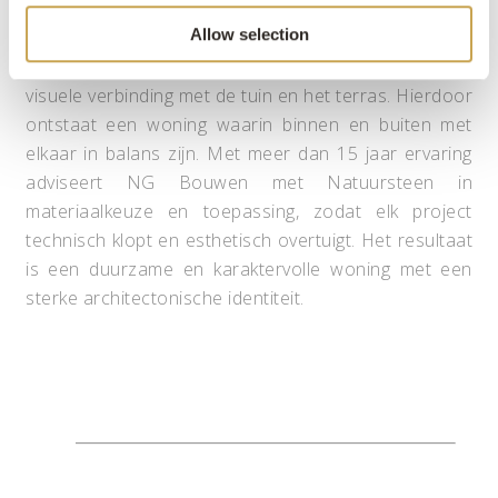
doorvoering van materiaalgebruik in zowel gevel als
Allow selection
buitenruimte. Natuursteen wordt niet alleen
toegepast als gevelafwerking, maar vormt ook een
visuele verbinding met de tuin en het terras. Hierdoor
ontstaat een woning waarin binnen en buiten met
elkaar in balans zijn. Met meer dan 15 jaar ervaring
adviseert NG Bouwen met Natuursteen in
materiaalkeuze en toepassing, zodat elk project
technisch klopt en esthetisch overtuigt. Het resultaat
is een duurzame en karaktervolle woning met een
sterke architectonische identiteit.