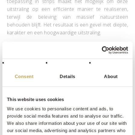
toepassing in strips maakt het mogelijk om deze
uitstraling op een efficiënte manier te realiseren,
terwijl de beleving van massief natuursteen
behouden blijft. Het resultaat is een gevel met diepte,
karakter en een hoogwaardige uitstraling.
CONTRAST EN BALANS IN MATERIAALGEBRUIK
De combinatie van natuursteen met verticale houten
gevelbekleding zorgt voor een uitgebalanceerd
geheel. Waar het natuursteen zorgt voor
Consent
Details
About
robuustheid en massa, brengt het hout warmte en
verfijning in het ontwerp. Deze wisselwerking
versterkt de architectuur van de bungalow en zorgt
This website uses cookies
voor een duidelijke gelaagdheid in de gevel. Door
We use cookies to personalise content and ads, to
bewust te kiezen voor natuurlijke materialen ontstaat
provide social media features and to analyse our traffic.
een tijdloos ontwerp dat zowel modern als
We also share information about your use of our site with
ingetogen oogt en perfect aansluit bij de groene
our social media, advertising and analytics partners who
omgeving.