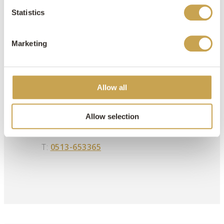
Woensdag: 8:30 – 17:30 uur
Statistics
Donderdag: 8:30 – 21:00 uur
Vrijdag: 8:30 – 17:30 uur
Zaterdag: Op afspraak
Marketing
Zondag: Gesloten
Contact
Allow all
Allow selection
E:
heerenveen@concordiakeukenenbad.nl
T:
0513-653365