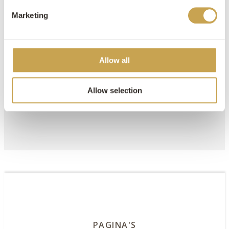
*Showroombezoek alleen op
afspraak
Marketing
Contact
Allow all
E:
info@steencentrum-utrecht.nl
Allow selection
T: 030 – 267 16 90
PAGINA'S