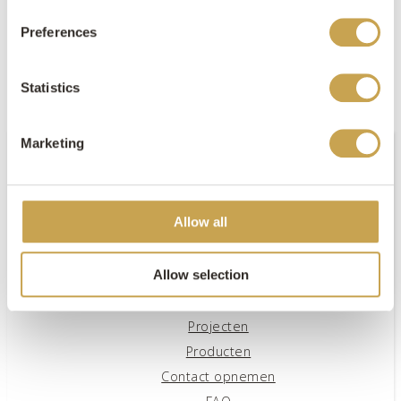
Preferences
Statistics
Marketing
Allow all
PAGINA'S
Allow selection
Offerte aanvragen
Inspiratieboek aanvragen
Projecten
Producten
Contact opnemen