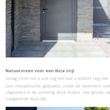
N
atuursteen voor een Ibiza stijl
Graag tonen we u ook nog iets wat u wellicht nog nie
luxe inloopdouche geplaatst, zodat de bewoners vol
uitgevoerd in de sortering Rock Atokos. Het gevoel va
rustgevende Ibiza stijl.