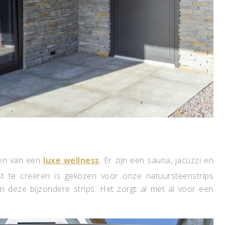
ien van een
luxe wellness
. Er zijn een sauna, jacuzzi en
t te creëren is gekozen voor onze natuursteenstrips
n deze bijzondere strips. Het zorgt al met al voor een