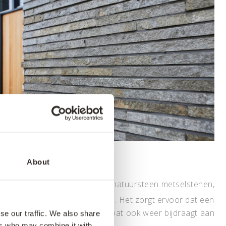
About
vel van de woning bestaat uit natuursteen metselstenen,
strips door zijn beperkte dikte. Het zorgt ervoor dat een
vereen met die van de strips, wat ook weer bijdraagt aan
se our traffic. We also share
ers who may combine it with