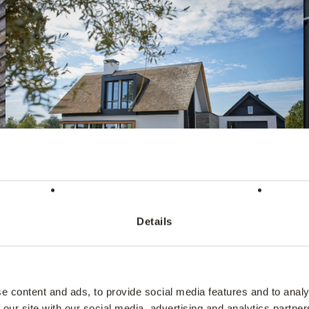
Details
btiele wijze onderdeel geworden van het totaalbeeld. De ge
gevoerd in natuursteenstrips. Wederom viel de keuze hier op 
ite heeft gekost. De sortering van de metselstenen komt o
e content and ads, to provide social media features and to analy
acht plaatje geworden!
 our site with our social media, advertising and analytics partn