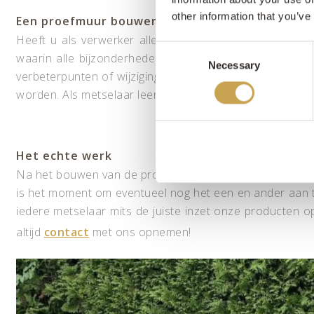
other information that you’ve
Een proefmuur bouwen
Heeft u als verwerker alle voorschriften doorgeleze
Consent
waarin alle bijzonderheden nogmaals met alle betro
Necessary
Selection
verbeterpunten of wijzigingen. Op deze manier kan ee
worden. Als metselaar leert u enorm veel van het bouw
Het echte werk
Na het bouwen van de proefmuur is het tijd voor het ec
is het moment om eventueel nog het een en ander aan te 
iedere metselaar mits de juiste inzet onze producten o
altijd
contact
met ons opnemen!