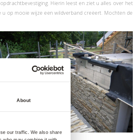
opdrachtbevestiging. Hierin leest en ziet u alles over het
hoe u op mooie wijze een wildverband creëert. Mochten de
About
se our traffic. We also share
ers who may combine it with