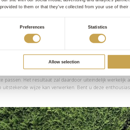
 provided to them or that they’ve collected from your use of their
n? Dan raden wij het aan om eerst een proefmuur op te b
kken partijen doorgenomen worden. Vervolgens wordt de 
Preferences
Statistics
n betere continuïteit gewaarborgd worden wanneer u aan h
en van een proefmuur!
Allow selection
hte werk. Het is raadzaam om na een paar vierkante meter 
passen. Het resultaat zal daardoor uiteindelijk werkelijk 
p uitstekende wijze kan verwerken. Bent u deze enthousia