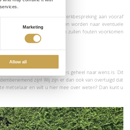
 services.
ouwen. Hier gaat een metselwerkbespreking aan vooraf
muur opgebouwd en kan gekeken worden naar eventuele
Marketing
et echte metselwerk begint en zullen fouten voorkomen
Allow all
opnieuw te beoordelen of alles geheel naar wens is. Dit
adembenemend zijn! Wij zijn er dan ook van overtuigd dat
ste metselaar en wilt u hier mee over weten? Dan kunt u