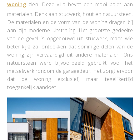
woning
zien. Deze villa bevat een mooi palet aan
materialen. Denk aan stucwerk, hout en natuursteen.
De materialen en de vorm van de woning dragen bij
aan zijn moderne uitstraling. Het grootste gedeelte
van de gevel is opgebouwd uit stucwerk, maar wie
beter kijkt zal ontdekken dat sommige delen van de
woning zijn vervaardigd uit andere materialen. Ons
natuursteen werd bijvoorbeeld gebruikt voor het
metselwerk rondom de garagedeur. Het zorgt ervoor
dat de woning exclusief, maar tegelijkertijd
toegankelijk aandoet.