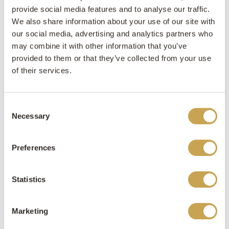
reden dat hout, glas en natuursteen op een slimme
provide social media features and to analyse our traffic.
wijze werden gecombineerd. Kortom, overal werd
We also share information about your use of our site with
over nagedacht waardoor de woning een hoog
our social media, advertising and analytics partners who
niveau van verfijning kent.
may combine it with other information that you’ve
provided to them or that they’ve collected from your use
Doordacht ontwerp
of their services.
De gevel van deze moderne villa werd opgebouwd uit
donker hout, wit stucwerk en natuursteen. Het
Consent
Necessary
natuursteen zorgt er in dit geval voor dat het
Selection
contrast tussen donker en licht wat wordt verzacht.
Ook voorziet het natuursteen de moderne villa van
Preferences
een warme uitstraling, dit zorgt ervoor dat de woning
toegankelijk wordt zonder dat het moderne aspect
Statistics
verloren gaat. Naast de natuurlijke materialen, die
mooi opgaan in de omgeving, werden ook grote
raampartijen in de gevel geplaatst. Hierdoor weet de
Marketing
omgeving de villa eenvoudig te betreden. De binnen-