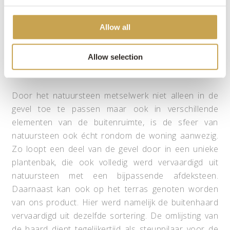
en buitenruimte lopen zo op subtiele wijze in elkaar
over. Daarnaast zorgen de diepliggende kozijnen
Allow all
ervoor dat de materialen perfect tot hun recht
komen.
Allow selection
Sfeer en warmte
Door het natuursteen metselwerk niet alleen in de
gevel toe te passen maar ook in verschillende
elementen van de buitenruimte, is de sfeer van
natuursteen ook écht rondom de woning aanwezig.
Zo loopt een deel van de gevel door in een unieke
plantenbak, die ook volledig werd vervaardigd uit
natuursteen met een bijpassende afdeksteen.
Daarnaast kan ook op het terras genoten worden
van ons product. Hier werd namelijk de buitenhaard
vervaardigd uit dezelfde sortering. De omlijsting van
de haard dient tegelijkertijd als steunpilaar voor de