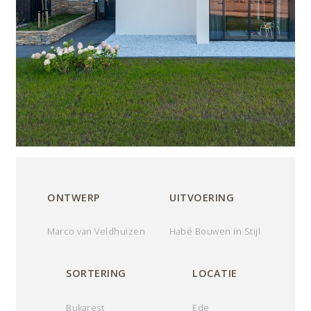
ONTWERP
UITVOERING
Marco van Veldhuizen
Habé Bouwen in Stijl
SORTERING
LOCATIE
Bukarest
Ede