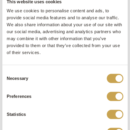
This website uses cookies
Hierdoor wordt de woning niet te hoog of te
We use cookies to personalise content and ads, to
overdadig in het groene landschap. Vervolgens
provide social media features and to analyse our traffic.
springen de materialen die werden gebruikt om de
We also share information about your use of our site with
woning mee te bekleden ook direct in het oog. De
our social media, advertising and analytics partners who
gevel bestaat bijvoorbeeld uit strak stucwerk, hout,
may combine it with other information that you’ve
grote glaspartijen met donkere kozijnen en
provided to them or that they’ve collected from your use
natuursteen. Deze materialen geven de woning een
of their services.
moderne uitstraling. Bovendien zorgen de
raampartijen ervoor dat de omgeving ook
daadwerkelijk de woning binnen weet te dringen.
Consent
Necessary
Selection
Black Sea
Preferences
De gevel van het middenstuk van de moderne villa
bestaat voor een groot gedeelte uit natuursteen.
Wat op mooie wijze contrasteert met het stucwerk.
Statistics
De keuze viel op onze sortering Black Sea. Dit omdat
deze sortering zich kenmerkt door een donkere