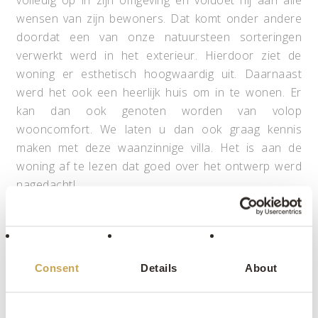
volledig op in zijn omgeving en voldoet hij aan alle
wensen van zijn bewoners. Dat komt onder andere
doordat een van onze natuursteen sorteringen
verwerkt werd in het exterieur. Hierdoor ziet de
woning er esthetisch hoogwaardig uit. Daarnaast
werd het ook een heerlijk huis om in te wonen. Er
kan dan ook genoten worden van volop
wooncomfort. We laten u dan ook graag kennis
maken met deze waanzinnige villa. Het is aan de
woning af te lezen dat goed over het ontwerp werd
nagedacht!
Gebouwd naar de omgeving
Het eerste dat opvalt aan deze
moderne villa
is de
Consent
Details
About
vorm. De woning bestaat uit een middenstuk met
twee verdiepingen en aan beide zijdes een
woonoppervlakte met enkel een begane grond.