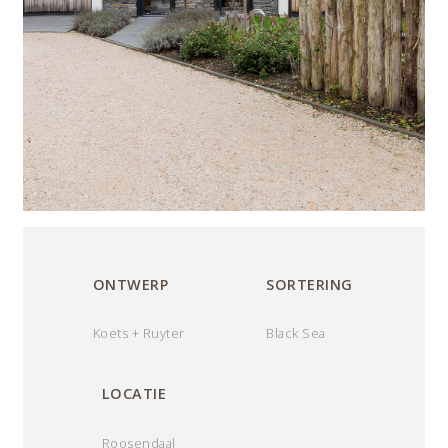
ONTWERP
SORTERING
Koets + Ruyter
Black Sea
LOCATIE
Roosendaal