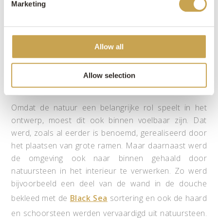
Marketing
uitstraling met een verloop van antraciete en bruine
kleurnuances. De uitstraling van deze sortering zorgt
ervoor dat het een geliefd product is in moderne
Allow all
bouwwerken. Dat komt doordat het product erg
goed staat bij strak stucwerk en grote raampartijen.
Allow selection
Een totaalconcept
Omdat de natuur een belangrijke rol speelt in het
ontwerp, moest dit ook binnen voelbaar zijn. Dat
werd, zoals al eerder is benoemd, gerealiseerd door
het plaatsen van grote ramen. Maar daarnaast werd
de omgeving ook naar binnen gehaald door
natuursteen in het interieur te verwerken. Zo werd
bijvoorbeeld een deel van de wand in de douche
bekleed met de
Black Sea
sortering en ook de haard
en schoorsteen werden vervaardigd uit natuursteen.