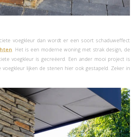
raciete voegkleur dan wordt er een soort schaduweffect
chten
. Het is een moderne woning met strak design, de
iete voegkleur is gecreëerd. Een ander mooi project is
voegkleur lijken de stenen hier ook gestapeld. Zeker in