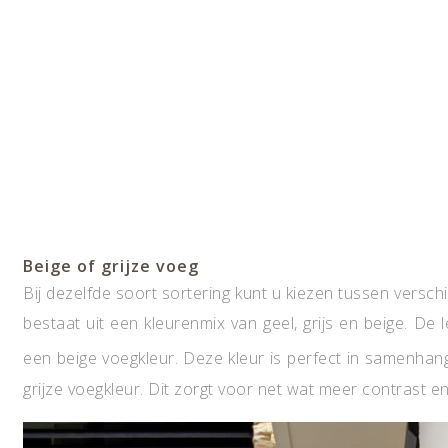
Beige of grijze voeg
Bij dezelfde soort sortering kunt u kiezen tussen versc
bestaat uit een kleurenmix van geel, grijs en beige. De l
een beige voegkleur. Deze kleur is perfect in samenhan
grijze voegkleur. Dit zorgt voor net wat meer contrast 