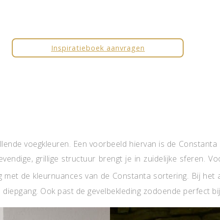
Inspiratieboek aanvragen
hillende voegkleuren. Een voorbeeld hiervan is de Constanta
evendige, grillige structuur brengt je in zuidelijke sferen. 
g met de kleurnuances van de Constanta sortering. Bij het
en diepgang. Ook past de gevelbekleding zodoende perfect b