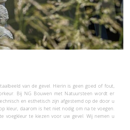
otaalbeeld van de gevel. Hierin is geen goed of fout,
voorkeur. Bij NG Bouwen met Natuursteen wordt er
technisch en esthetisch zijn afgestemd op de door u
op kleur, daarom is het niet nodig om na te voegen.
te voegkleur te kiezen voor uw gevel. Wij nemen u