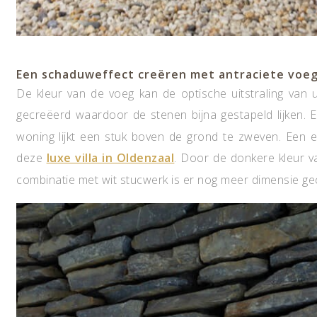
Een schaduweffect creëren met antraciete voeg
De kleur van de voeg kan de optische uitstraling van 
gecreëerd waardoor de stenen bijna gestapeld lijken. 
woning lijkt een stuk boven de grond te zweven. Een e
deze
luxe villa in Oldenzaal
. Door de donkere kleur va
combinatie met wit stucwerk is er nog meer dimensie g