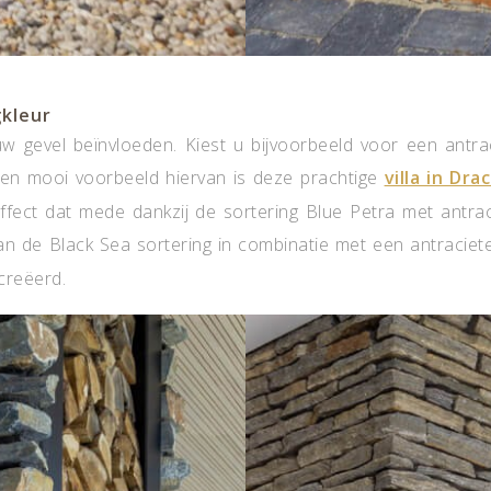
kleur
uw gevel beïnvloeden. Kiest u bijvoorbeeld voor een ant
Een mooi voorbeeld hiervan is deze prachtige
villa in Dra
ffect dat mede dankzij de sortering Blue Petra met antrac
n de Black Sea sortering in combinatie met een antraciete 
ecreëerd.